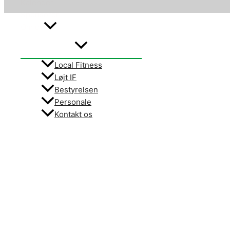
Kalender
Sponsorer
Om os
Local Fitness
Løjt IF
Bestyrelsen
Personale
Kontakt os
Søg