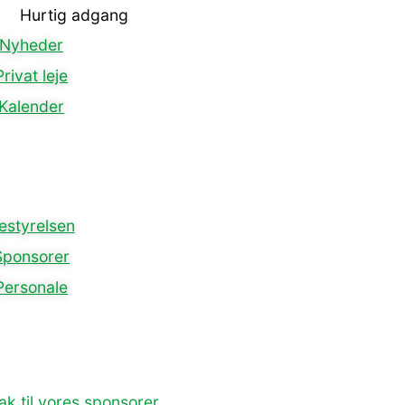
Hurtig adgang
Nyheder
Privat leje
Kalender
estyrelsen
Sponsorer
Personale
ak til vores sponsorer