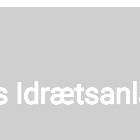
s Idrætsan