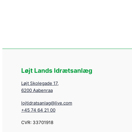
Løjt Lands Idrætsanlæg
Løjt Skolegade 17,
6200 Aabenraa
lojtidratsanlag@live.com
+45 74 64 21 00
CVR: 33701918